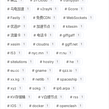
#
瞬云
#
SYCloud
#
trumpyun
#
乌龟加速
#
v2rayN
#
Gcore
1
1
1
#
Fastly
#
免费CDN
#
WebSockets
1
1
1
#
优选IP
#
加速节点
#
kitesim
1
1
1
#
流量卡
#
电话卡
#
giffgaff
1
1
1
#
xesim
#
cloudns
#
ggff.net
1
1
1
#
l53
#
nyc.mn
#
rr.nu
1
1
1
#
sitelutions
#
hostry
#
he
1
1
1
#
eu.cc
#
gname
#
qzz.io
1
1
1
#
xx.kg
#
netlib
#
spaceship
1
1
1
#
xyz
#
sokg
#
ip6.arpa
1
1
1
#
KV存储桶
#
V白嫖节点
#
rss
1
1
1
#
IOS
#
docker
#
openclash
1
1
1