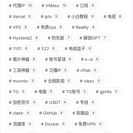
#
代理IP
#
VMess
#
订阅
10
10
9
#
Vercel
#
iptv
#
小白教程
#
电视
9
9
9
8
#
VPS
#
免费vps
#
Reality
8
8
8
#
Hysteria2
#
防失联
#
解锁GPT
8
7
7
#
1101
#
522
#
电视盒子
6
6
6
#
看片神器
#
账号星球
#
s-ui
6
6
6
#
工具神器
#
泛播IP
#
cfnat
5
5
5
#
moontv
#
全网影视
#
vless
5
5
5
#
TG
#
电报
#
TG账号
#
gpt4o
5
5
5
5
#
加密货币
#
USDT
#
专线
4
4
4
#
clash
#
GitHub
#
软路由
4
4
4
#
流媒体
#
Docker
#
免费VPN
4
4
4