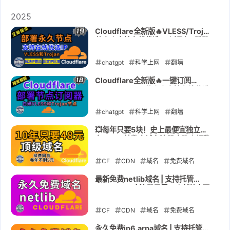
VLESS
2026-01-06
免费节点
cloudflare
2025
tiktok
netflix
Trojan
反代IP
Cloudflare全新版🔥VLESS/Trojan
节点｜支持在线优选IP｜解决IP跳动
1101
522
Snippets
｜固定IP区域｜终极版解决
Error1101和522
2026-01-03
chatgpt
科学上网
翻墙
VLESS
免费节点
cloudflare
Cloudflare全新版🔥一键订阅
VLESS/Trojan节点｜支持在线优选
tiktok
netflix
Trojan
反代IP
IP功能｜终极解决Error1101和522
1101
chatgpt
522
科学上网
翻墙
VLESS
2025-12-27
免费节点
cloudflare
💥每年只要5块！史上最便宜独立域
名🔥.xyz纯数字域名注册攻略｜超稳
netflix
Trojan
反代IP
1101
续费同价｜个人/副业/建站必看！
522
CF
CDN
Vercel
域名
免费域名
cloudflare
2025-12-22
DNS
spaceship
最新免费netlib域名 | 支持托管
Cloudflare | 注册只需一个邮箱 | 不
xyz
要错过 | 搭建免费节点
CF
2025-11-22
CDN
域名
免费域名
cloudflare
DNS
netlib
永久免费ip6.arpa域名 | 支持托管