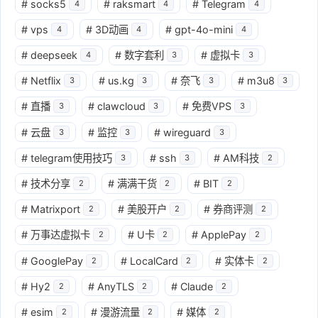
#
socks5
#
raksmart
#
Telegram
4
4
4
#
vps
#
3D动画
#
gpt-4o-mini
4
4
4
#
deepseek
#
数字套利
#
虚拟卡
4
3
3
#
Netflix
#
us.kg
#
奈飞
#
m3u8
3
3
3
3
#
直播
#
clawcloud
#
免费VPS
3
3
3
#
云盘
#
监控
#
wireguard
3
3
3
#
telegram使用技巧
#
ssh
#
AM科技
3
3
2
#
技术分享
#
满满干货
#
BIT
2
2
2
#
Matrixport
#
美股开户
#
券商评测
2
2
2
#
万事达虚拟卡
#
U卡
#
ApplePay
2
2
2
#
GooglePay
#
LocalCard
#
实体卡
2
2
2
#
Hy2
#
AnyTLS
#
Claude
2
2
2
#
esim
#
漫游流量
#
媒体
2
2
2