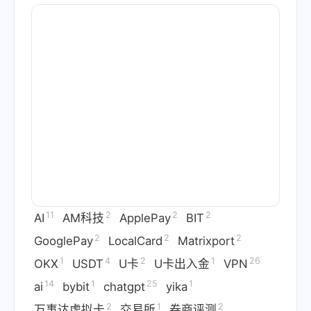
11
2
2
2
AI
AM科技
ApplePay
BIT
2
2
2
GooglePay
LocalCard
Matrixport
1
4
2
1
26
OKX
USDT
U卡
U卡出入金
VPN
14
1
25
1
ai
bybit
chatgpt
yika
2
1
2
万事达虚拟卡
交易所
券商评测