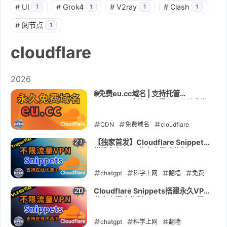
#
UI
#
Grok4
#
V2ray
#
Clash
1
1
1
1
#
阅节点
1
cloudflare
2026
🌐免费eu.cc域名 | 支持托管
Cloudflare | 注册只需一个邮箱 | 搭
建Workers节点 不要错过
CDN
免费域名
cloudflare
DNS
eu.cc
gname
【独家首发】Cloudflare Snippets
搭建永久VPN节点｜彻底告别
2026-03-21
Workers&Page限制｜真正不限流
量｜Trojan｜支持在线优选IP
chatgpt
科学上网
翻墙
免费
节点
cloudflare
tiktok
netflix
Cloudflare Snippets搭建永久VPN
节点｜彻底告别Workers&Page限
Trojan
反代IP
1101
522
制｜真正不限流量｜VLESS｜支持在
线优选IP
Snippets
chatgpt
科学上网
翻墙