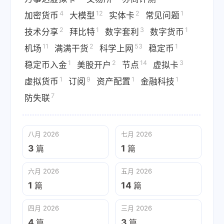
4
12
2
1
加密货币
大模型
实体卡
常见问题
2
1
3
1
技术分享
拜比特
数字套利
数字货币
11
2
53
1
机场
满满干货
科学上网
稳定币
1
2
14
3
稳定币入金
美股开户
节点
虚拟卡
1
9
1
1
虚拟货币
订阅
资产配置
金融科技
7
防失联
八月 2026
七月 2026
3
1
篇
篇
六月 2026
五月 2026
1
14
篇
篇
四月 2026
三月 2026
4
3
篇
篇