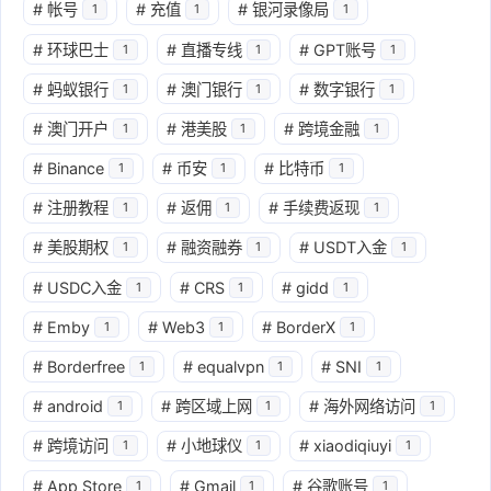
#
帐号
#
充值
#
银河录像局
1
1
1
#
环球巴士
#
直播专线
#
GPT账号
1
1
1
#
蚂蚁银行
#
澳门银行
#
数字银行
1
1
1
#
澳门开户
#
港美股
#
跨境金融
1
1
1
#
Binance
#
币安
#
比特币
1
1
1
#
注册教程
#
返佣
#
手续费返现
1
1
1
#
美股期权
#
融资融券
#
USDT入金
1
1
1
#
USDC入金
#
CRS
#
gidd
1
1
1
#
Emby
#
Web3
#
BorderX
1
1
1
#
Borderfree
#
equalvpn
#
SNI
1
1
1
#
android
#
跨区域上网
#
海外网络访问
1
1
1
#
跨境访问
#
小地球仪
#
xiaodiqiuyi
1
1
1
#
App Store
#
Gmail
#
谷歌账号
1
1
1