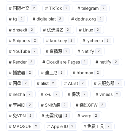
#
国际社交
#
TikTok
#
telegram
2
2
2
#
tg
#
digitalplat
#
dpdns.org
2
2
2
#
dnsexit
#
优选域名
#
Linux
2
2
2
#
Snippets
#
kookeey
#
lycheeip
2
2
2
#
YouTube
#
直播源
#
Netlify
2
2
2
#
Render
#
Cloudflare Pages
#
netlify
2
2
2
#
播放器
#
迪士尼
#
hbomax
2
2
2
#
网盘
#
alist
#
AList
#
云服务器
2
2
2
2
#
nezha
#
x-ui
#
保活
#
vmess
2
2
2
2
#
苹果ID
#
SNI伪装
#
绕过GFW
2
2
2
#
免VPN
#
无需代理
#
warp
2
2
2
#
MAQSUE
#
Apple ID
#
免费工具
2
2
2